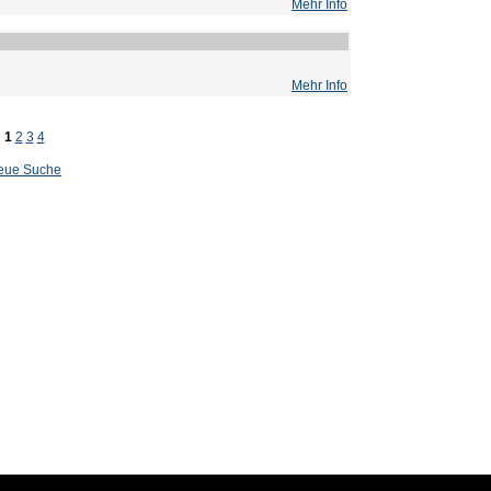
Mehr Info
Mehr Info
1
2
3
4
eue Suche