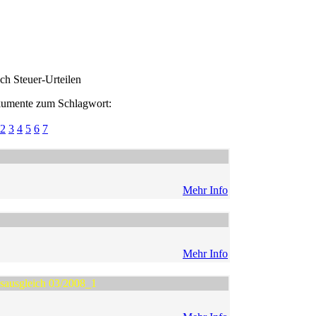
ch Steuer-Urteilen
umente zum Schlagwort:
2
3
4
5
6
7
Mehr Info
Mehr Info
gsausgleich 03/2008_1