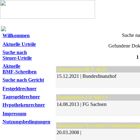
Suche na
Willkommen
Aktuelle Urteile
Gefundene Dok
Suche nach
1
Steuer-Urteile
Aktuelle
Aktenzeichen III R 48/20
BMF-Schreiben
15.12.2021 | Bundesfinanzhof
Suche nach Gericht
Festgeldrechner
Tagesgeldrechner
Aktenzeichen 2 K 946/13
14.08.2013 | FG Sachsen
Hypothekenrechner
Impressum
Nutzungsbedingungen
Aktenzeichen Newsletter Familienleistun
20.03.2008 |