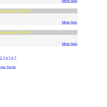
Mehr Info
gsausgleich 04/2007-2
Mehr Info
gsausgleich 03/2007-1
Mehr Info
2
3
4
5
6
7
eue Suche