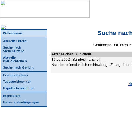
Suche nach
Willkommen
Aktuelle Urteile
Gefundene Dokumente 
Suche nach
Steuer-Urteile
Aktenzeichen IX R 28/98
Aktuelle
16.07.2002 | Bundesfinanzhof
BMF-Schreiben
Nur eine offensichtlich rechtswidrige Zusage bind
Suche nach Gericht
Festgeldrechner
Tagesgeldrechner
N
Hypothekenrechner
Impressum
Nutzungsbedingungen