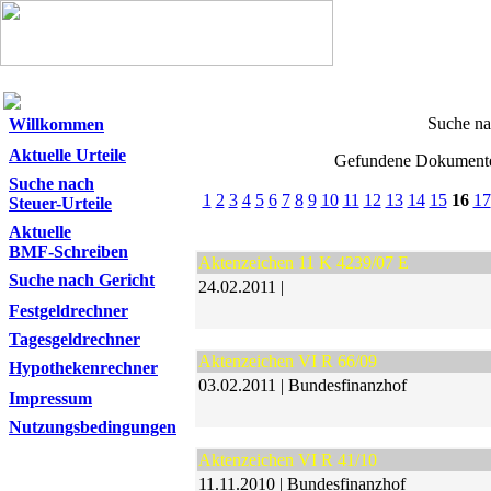
Suche na
Willkommen
Aktuelle Urteile
Gefundene Dokumente
Suche nach
1
2
3
4
5
6
7
8
9
10
11
12
13
14
15
16
17
Steuer-Urteile
Aktuelle
BMF-Schreiben
Aktenzeichen 11 K 4239/07 E
Suche nach Gericht
24.02.2011 |
Festgeldrechner
Tagesgeldrechner
Aktenzeichen VI R 66/09
Hypothekenrechner
03.02.2011 | Bundesfinanzhof
Impressum
Nutzungsbedingungen
Aktenzeichen VI R 41/10
11.11.2010 | Bundesfinanzhof