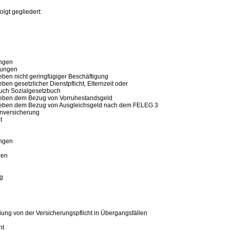
lgt gegliedert:
ungen
igungen
eben nicht geringfügiger Beschäftigung
en gesetzlicher Dienstpflicht, Elternzeit oder
uch Sozialgesetzbuch
 neben dem Bezug von Vorruhestandsgeld
n neben dem Bezug von Ausgleichsgeld nach dem FELEG 3
enversicherung
t
ungen
zen
ng
iung von der Versicherungspflicht in Übergangsfällen
ht