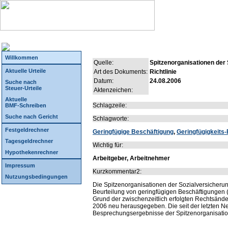
Willkommen
Quelle:
Spitzenorganisationen der
Aktuelle Urteile
Art des Dokuments:
Richtlinie
Datum:
24.08.2006
Suche nach
Steuer-Urteile
Aktenzeichen:
Aktuelle
Schlagzeile:
BMF-Schreiben
Suche nach Gericht
Schlagworte:
Festgeldrechner
Geringfügige Beschäftigung
,
Geringfügigkeits-
Tagesgeldrechner
Wichtig für:
Hypothekenrechner
Arbeitgeber, Arbeitnehmer
Impressum
Kurzkommentar2:
Nutzungsbedingungen
Die Spitzenorganisationen der Sozialversicherung
Beurteilung von geringfügigen Beschäftigungen (
Grund der zwischenzeitlich erfolgten Rechtsänd
2006 neu herausgegeben. Die seit der letzten N
Besprechungsergebnisse der Spitzenorganisation