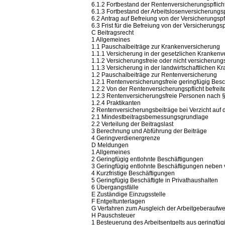
6.1.2 Fortbestand der Rentenversicherungspflich
6.1.3 Fortbestand der Arbeitslosenversicherungsp
6.2 Antrag auf Befreiung von der Versicherungspf
6.3 Frist für die Befreiung von der Versicherungs
C Beitragsrecht
1 Allgemeines
1.1 Pauschalbeiträge zur Krankenversicherung
1.1.1 Versicherung in der gesetzlichen Krankenv
1.1.2 Versicherungsfreie oder nicht versicherungs
1.1.3 Versicherung in der landwirtschaftlichen 
1.2 Pauschalbeiträge zur Rentenversicherung
1.2.1 Rentenversicherungsfreie geringfügig Besc
1.2.2 Von der Rentenversicherungspflicht befrei
1.2.3 Rentenversicherungsfreie Personen nach §
1.2.4 Praktikanten
2 Rentenversicherungsbeiträge bei Verzicht auf 
2.1 Mindestbeitragsbemessungsgrundlage
2.2 Verteilung der Beitragslast
3 Berechnung und Abführung der Beiträge
4 Geringverdienergrenze
D Meldungen
1 Allgemeines
2 Geringfügig entlohnte Beschäftigungen
3 Geringfügig entlohnte Beschäftigungen neben v
4 Kurzfristige Beschäftigungen
5 Geringfügig Beschäftigte in Privathaushalten
6 Übergangsfälle
E Zuständige Einzugsstelle
F Entgeltunterlagen
G Verfahren zum Ausgleich der Arbeitgeberaufwe
H Pauschsteuer
1 Besteuerung des Arbeitsentgelts aus geringfüg