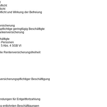
t
flicht
licht
pflicht und Wirkung der Befreiung
ersicherung
pflichtige geringfügig Beschäftigte
Krankenversicherung
häftigte
te Personen
 5 Abs. 4 SGB VI
die Rentenversicherungsfreiheit
ersicherungspflichtiger Beschäftigung
ndungen für Entgeltfortzahlung
ig entlohnten Beschäftigungen