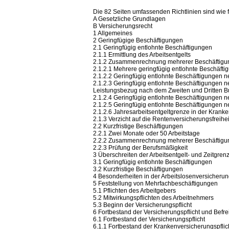
Die 82 Seiten umfassenden Richtlinien sind wie fo
A Gesetzliche Grundlagen
B Versicherungsrecht
1 Allgemeines
2 Geringfügige Beschäftigungen
2.1 Geringfügig entlohnte Beschäftigungen
2.1.1 Ermittlung des Arbeitsentgelts
2.1.2 Zusammenrechnung mehrerer Beschäftig
2.1.2.1 Mehrere geringfügig entlohnte Beschäft
2.1.2.2 Geringfügig entlohnte Beschäftigungen n
2.1.2.3 Geringfügig entlohnte Beschäftigungen neb
Leistungsbezug nach dem Zweiten und Dritten B
2.1.2.4 Geringfügig entlohnte Beschäftigungen
2.1.2.5 Geringfügig entlohnte Beschäftigunge
2.1.2.6 Jahresarbeitsentgeltgrenze in der Krank
2.1.3 Verzicht auf die Rentenversicherungsfreihei
2.2 Kurzfristige Beschäftigungen
2.2.1 Zwei Monate oder 50 Arbeitstage
2.2.2 Zusammenrechnung mehrerer Beschäftig
2.2.3 Prüfung der Berufsmäßigkeit
3 Überschreiten der Arbeitsentgelt- und Zeitgren
3.1 Geringfügig entlohnte Beschäftigungen
3.2 Kurzfristige Beschäftigungen
4 Besonderheiten in der Arbeitslosenversicheru
5 Feststellung von Mehrfachbeschäftigungen
5.1 Pflichten des Arbeitgebers
5.2 Mitwirkungspflichten des Arbeitnehmers
5.3 Beginn der Versicherungspflicht
6 Fortbestand der Versicherungspflicht und Befre
6.1 Fortbestand der Versicherungspflicht
6.1.1 Fortbestand der Krankenversicherungspflic