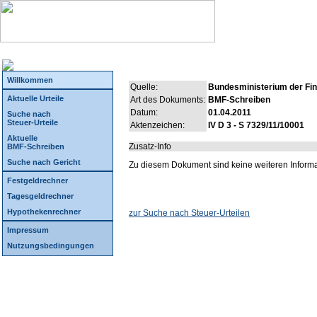
Willkommen
Quelle:
Bundesministerium der Fi
Aktuelle Urteile
Art des Dokuments:
BMF-Schreiben
Datum:
01.04.2011
Suche nach
Steuer-Urteile
Aktenzeichen:
IV D 3 - S 7329/11/10001
Aktuelle
Zusatz-Info
BMF-Schreiben
Suche nach Gericht
Zu diesem Dokument sind keine weiteren Inform
Festgeldrechner
Tagesgeldrechner
Hypothekenrechner
zur Suche nach Steuer-Urteilen
Impressum
Nutzungsbedingungen