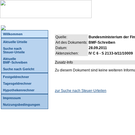
Willkommen
Quelle:
Bundesministerium der Fi
Aktuelle Urteile
Art des Dokuments:
BMF-Schreiben
Datum:
28.09.2011
Suche nach
Steuer-Urteile
Aktenzeichen:
IV C 6 - S 2133-b/11/10009
Aktuelle
Zusatz-Info
BMF-Schreiben
Suche nach Gericht
Zu diesem Dokument sind keine weiteren Inform
Festgeldrechner
Tagesgeldrechner
Hypothekenrechner
zur Suche nach Steuer-Urteilen
Impressum
Nutzungsbedingungen