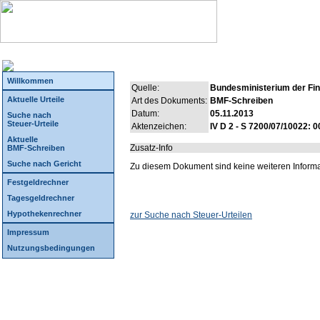
Willkommen
Quelle:
Bundesministerium der Fi
Aktuelle Urteile
Art des Dokuments:
BMF-Schreiben
Datum:
05.11.2013
Suche nach
Steuer-Urteile
Aktenzeichen:
IV D 2 - S 7200/07/10022: 0
Aktuelle
Zusatz-Info
BMF-Schreiben
Suche nach Gericht
Zu diesem Dokument sind keine weiteren Inform
Festgeldrechner
Tagesgeldrechner
Hypothekenrechner
zur Suche nach Steuer-Urteilen
Impressum
Nutzungsbedingungen