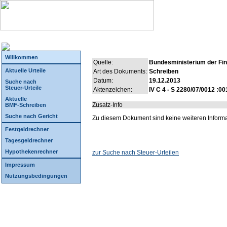
Willkommen
Quelle:
Bundesministerium der Fi
Aktuelle Urteile
Art des Dokuments:
Schreiben
Datum:
19.12.2013
Suche nach
Steuer-Urteile
Aktenzeichen:
IV C 4 - S 2280/07/0012 :00
Aktuelle
Zusatz-Info
BMF-Schreiben
Suche nach Gericht
Zu diesem Dokument sind keine weiteren Inform
Festgeldrechner
Tagesgeldrechner
Hypothekenrechner
zur Suche nach Steuer-Urteilen
Impressum
Nutzungsbedingungen