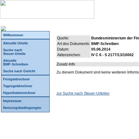
Willkommen
Quelle:
Bundesministerium der Fi
Aktuelle Urteile
Art des Dokuments:
BMF-Schreiben
Datum:
05.06.2014
Suche nach
Steuer-Urteile
Aktenzeichen:
IV C 6 - S 2177/13/10002
Aktuelle
Zusatz-Info
BMF-Schreiben
Suche nach Gericht
Zu diesem Dokument sind keine weiteren Inform
Festgeldrechner
Tagesgeldrechner
Hypothekenrechner
zur Suche nach Steuer-Urteilen
Impressum
Nutzungsbedingungen