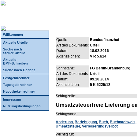
Willkommen
Quelle:
Bundesfinanzhof
Aktuelle Urteile
Art des Dokuments:
Urteil
Suche nach
Datum:
18.02.2016
Steuer-Urteile
Aktenzeichen:
V R 53/14
Aktuelle
BMF-Schreiben
Vorinstanz:
FG Berlin-Brandenburg
Suche nach Gericht
Art des Dokuments:
Urteil
Festgeldrechner
Datum:
09.10.2014
Aktenzeichen:
5 K 5225/12
Tagesgeldrechner
Hypothekenrechner
Schlagzeile:
Impressum
Umsatzsteuerfreie Lieferung e
Nutzungsbedingungen
Schlagworte:
Änderung
,
Berichtigung
,
Buch
,
Buchnachweis
Umsatzsteuer
,
Verböserungsverbot
Wichtig für: