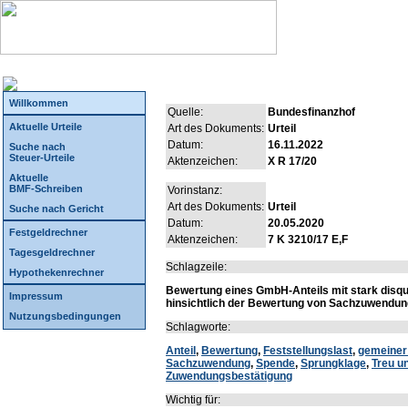
Willkommen
Quelle:
Bundesfinanzhof
Aktuelle Urteile
Art des Dokuments:
Urteil
Datum:
16.11.2022
Suche nach
Steuer-Urteile
Aktenzeichen:
X R 17/20
Aktuelle
BMF-Schreiben
Vorinstanz:
Art des Dokuments:
Urteil
Suche nach Gericht
Datum:
20.05.2020
Festgeldrechner
Aktenzeichen:
7 K 3210/17 E,F
Tagesgeldrechner
Schlagzeile:
Hypothekenrechner
Bewertung eines GmbH-Anteils mit stark disqu
Impressum
hinsichtlich der Bewertung von Sachzuwendu
Nutzungsbedingungen
Schlagworte:
Anteil
,
Bewertung
,
Feststellungslast
,
gemeiner
Sachzuwendung
,
Spende
,
Sprungklage
,
Treu u
Zuwendungsbestätigung
Wichtig für: