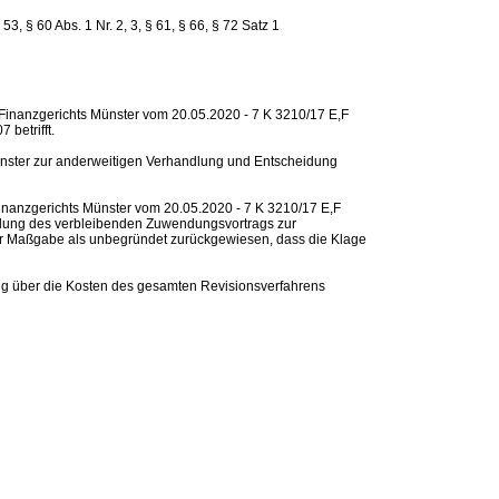
53, § 60 Abs. 1 Nr. 2, 3, § 61, § 66, § 72 Satz 1
s Finanzgerichts Münster vom 20.05.2020 - 7 K 3210/17 E,F
betrifft.
ünster zur anderweitigen Verhandlung und Entscheidung
Finanzgerichts Münster vom 20.05.2020 - 7 K 3210/17 E,F
tellung des verbleibenden Zuwendungsvortrags zur
er Maßgabe als unbegründet zurückgewiesen, dass die Klage
ng über die Kosten des gesamten Revisionsverfahrens