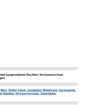
otal ausgestalteten Rechten; Vertrauensschutz
ngen
 Wert
,
GmbH-Anteil
,
Liquidation
,
Mitwirkung
,
Sachspende
,
nd Glauben
,
Vertrauensschutz
,
Zuwendung
,