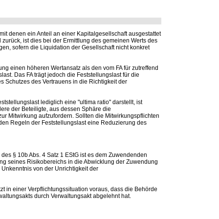
t denen ein Anteil an einer Kapitalgesellschaft ausgestattet
l zurück, ist dies bei der Ermittlung des gemeinen Werts des
en, sofern die Liquidation der Gesellschaft nicht konkret
dung einen höheren Wertansatz als den vom FA für zutreffend
last. Das FA trägt jedoch die Feststellungslast für die
 Schutzes des Vertrauens in die Richtigkeit der
ellungslast lediglich eine "ultima ratio" darstellt, ist
ere der Beteiligte, aus dessen Sphäre die
 Mitwirkung aufzufordern. Sollten die Mitwirkungspflichten
h den Regeln der Feststellungslast eine Reduzierung des
 des § 10b Abs. 4 Satz 1 EStG ist es dem Zuwendenden
ng seines Risikobereichs in die Abwicklung der Zuwendung
e Unkenntnis von der Unrichtigkeit der
t in einer Verpflichtungssituation voraus, dass die Behörde
waltungsakts durch Verwaltungsakt abgelehnt hat.