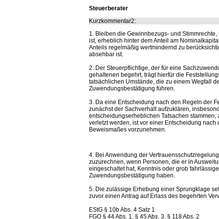
Steuerberater
Kurzkommentar2:
1. Bleiben die Gewinnbezugs- und Stimmrechte, mi
ist, erheblich hinter dem Anteil am Nominalkapita
Anteils regelmäßig wertmindernd zu berücksichtig
absehbar ist.
2. Der Steuerpflichtige, der für eine Sachzuwen
gehaltenen begehrt, trägt hierfür die Feststellungs
tatsächlichen Umstände, die zu einem Wegfall des
Zuwendungsbestätigung führen.
3. Da eine Entscheidung nach den Regeln der Festst
zunächst der Sachverhalt aufzuklären, insbesond
entscheidungserheblichen Tatsachen stammen, zur
verletzt werden, ist vor einer Entscheidung nac
Beweismaßes vorzunehmen.
4. Bei Anwendung der Vertrauensschutzregelung
zuzurechnen, wenn Personen, die er in Ausweitu
eingeschaltet hat, Kenntnis oder grob fahrlässig
Zuwendungsbestätigung haben.
5. Die zulässige Erhebung einer Sprungklage setz
zuvor einen Antrag auf Erlass des begehrten Ver
EStG § 10b Abs. 4 Satz 1
FGO § 44 Abs. 1, § 45 Abs. 3, § 118 Abs. 2