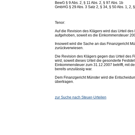
BewG § 9 Abs. 2, § 11 Abs. 2, § 97 Abs. 1b
GmbHG § 29 Abs. 3 Satz 2, § 34, § 50 Abs. 1, 2, § 
Tenor:
Auf die Revision des Klägers wird das Urteil de
aufgehoben, soweit es die Einkommensteuer 2007 
Insoweit wird die Sache an das Finanzgericht M
zurückverwiesen.
Die Revision des Klägers gegen das Urteil des 
wird, soweit dieses Urteil die gesonderte Fests
Einkommensteuer zum 31.12.2007 betrifft, mit d
bereits unzulässig war.
Dem Finanzgericht Münster wird die Entscheidu
übertragen.
zur Suche nach Steuer-Urteilen