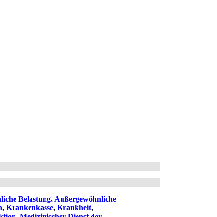
iche Belastung
,
Außergewöhnliche
n
,
Krankenkasse
,
Krankheit
,
ktion
,
Medizinischer Dienst der