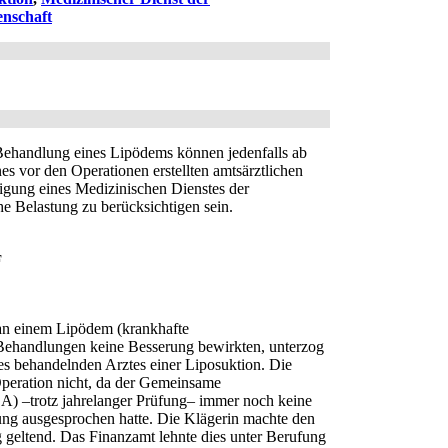
enschaft
Behandlung eines Lipödems können jedenfalls ab
s vor den Operationen erstellten amtsärztlichen
nigung eines Medizinischen Dienstes der
e Belastung zu berücksichtigen sein.
F
n an einem Lipödem (krankhafte
 Behandlungen keine Besserung bewirkten, unterzog
 des behandelnden Arztes einer Liposuktion. Die
peration nicht, da der Gemeinsame
) –trotz jahrelanger Prüfung– immer noch keine
g ausgesprochen hatte. Die Klägerin machte den
geltend. Das Finanzamt lehnte dies unter Berufung