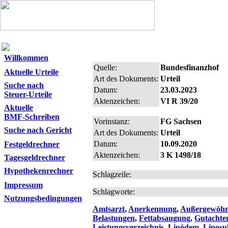
Willkommen
Quelle:
Bundesfinanzhof
Aktuelle Urteile
Art des Dokuments:
Urteil
Suche nach
Datum:
23.03.2023
Steuer-Urteile
Aktenzeichen:
VI R 39/20
Aktuelle
BMF-Schreiben
Vorinstanz:
FG Sachsen
Suche nach Gericht
Art des Dokuments:
Urteil
Datum:
10.09.2020
Festgeldrechner
Aktenzeichen:
3 K 1498/18
Tagesgeldrechner
Hypothekenrechner
Schlagzeile:
Impressum
Schlagworte:
Nutzungsbedingungen
Amtsarzt
,
Anerkennung
,
Außergewöhnl
Belastungen
,
Fettabsaugung
,
Gutachte
Leistungsverzeichnis
,
Lipödem
,
Liposu