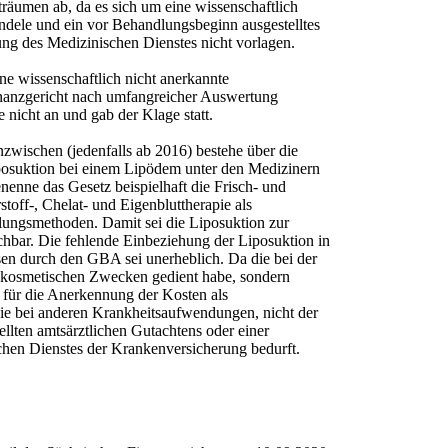
äumen ab, da es sich um eine wissenschaftlich
dele und ein vor Behandlungsbeginn ausgestelltes
ung des Medizinischen Dienstes nicht vorlagen.
ne wissenschaftlich nicht anerkannte
nanzgericht nach umfangreicher Auswertung
 nicht an und gab der Klage statt.
zwischen (jedenfalls ab 2016) bestehe über die
osuktion bei einem Lipödem unter den Medizinern
nenne das Gesetz beispielhaft die Frisch- und
off-, Chelat- und Eigenbluttherapie als
lungsmethoden. Damit sei die Liposuktion zur
hbar. Die fehlende Einbeziehung der Liposuktion in
en durch den GBA sei unerheblich. Da die bei der
t kosmetischen Zwecken gedient habe, sondern
s für die Anerkennung der Kosten als
e bei anderen Krankheitsaufwendungen, nicht der
llten amtsärztlichen Gutachtens oder einer
chen Dienstes der Krankenversicherung bedurft.