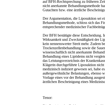
auf BFH-Rechtsprechung zu früheren Zeitr
nicht anerkannte Behandlungsmethode han
Gutachten bzw. eine ärztliche Bescheinig
Der Argumentation, die Liposuktion sei ei
Behandlungsmethode, schloss sich das Fi
entsprechender medizinischer Fachbeiträge
Der BFH bestätigte diese Entscheidung. In
Wirksamkeit und Zweckmäßigkeit der Lip
kein nennenswerter Streit mehr. Zudem be
Trockenzellenbehandlung sowie die Sauerst
wissenschaftlich nicht anerkannte Behand
Behandlung eines Lipödems nicht vergleic
das Leistungsverzeichnis der Krankenkass
Klägerin durchgeführte Liposuktion nich
medizinisch indiziert gewesen sei, habe e
außergewöhnliche Belastungen, ebenso wi
Vorlage eines vor der Behandlung ausgeste
ärztlichen Bescheinigung eines Medizinis
Tenor: