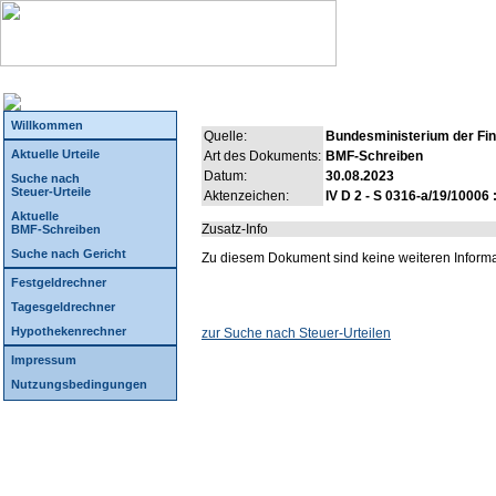
Willkommen
Quelle:
Bundesministerium der Fi
Aktuelle Urteile
Art des Dokuments:
BMF-Schreiben
Datum:
30.08.2023
Suche nach
Steuer-Urteile
Aktenzeichen:
IV D 2 - S 0316-a/19/10006 
Aktuelle
Zusatz-Info
BMF-Schreiben
Suche nach Gericht
Zu diesem Dokument sind keine weiteren Inform
Festgeldrechner
Tagesgeldrechner
Hypothekenrechner
zur Suche nach Steuer-Urteilen
Impressum
Nutzungsbedingungen